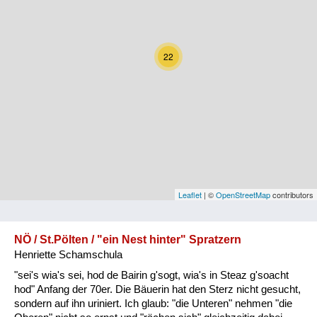
Kärnten
Niederösterreich
22
Oberösterreich
Salzburg
Steiermark
Tirol
Vorarlberg
Leaflet
| ©
OpenStreetMap
contributors
Wien
NÖ / St.Pölten / "ein Nest hinter" Spratzern
Henriette Schamschula
Kategorie
"sei's wia's sei, hod de Bairin g'sogt, wia's in Steaz g'soacht
Natur und Landwirtschaft
hod" Anfang der 70er. Die Bäuerin hat den Sterz nicht gesucht,
sondern auf ihn uriniert. Ich glaub: "die Unteren" nehmen "die