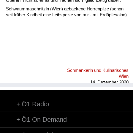
Fluchen und Reden
Oberen" nicht so ernst und "rächen sich" gleichzeitig dabei .
Schwaummaschnitzln (Wien) gebackene Herrenpilze (schon
Mensch, Tier und Alltag
seit früher Kindheit eine Leibspeise von mir - mit Erdäpfesalod)
Schmankerln und
Kulinarisches
Schmankerln und Kulinarisches
Wien
14. Dezember 2020
Ö1 Radio
Ö1 On Demand