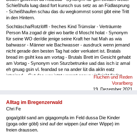
Fluchen und Reden
Schießhufa luag dasd fort kunsch sus setz as an Füdlasprung
- Scheißhaufen schau das du wegkommst sonst gibt eine Tritt
Mensch, Tier und Alltag
in den Hintern.
Sochtäscha/Rotzlöffl - freches Kind Trümslar - Verträumte
Schmankerln und
Person Ma zogad dr glei wo bartle d Moscht holat - Synonym
Kulinarisches
für seine WO der/die jenige seine Kraft her hat Mah as wia
bahwassr - Männer wie Bachwasser - ausdruck wenn jemand
nicht gerade den besten Tag hat oder verkatert ist. Bratals
bread im gsiht kea am vortag - Brutals Brett im Gesicht gehabt
am Vortag - Synonym von Sturzbetrunke uad das isch iz amal
eh gnuag gsin vl. feandad se na ander lüt dia aklin eatz
intreigad. - Gut das war jetzt vorerst genug vielleicht finden
Fluchen und Reden
sich noch andere Leute die etwas eintragen.
Vorarlberg
19. Dezember 2021
Alltag im Bregenzerwald
Chri Fe
goga/göbl sand am gigagompfa im Feld dussa Die Kinder
(goga oder göbl) sind auf der wippen (auf einer Wippe) im
freien draussen.