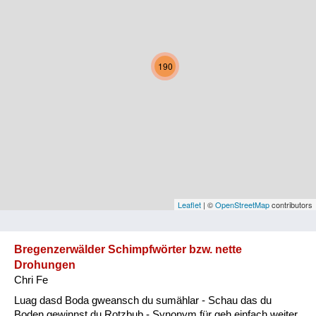
Kärnten
Niederösterreich
190
Oberösterreich
Salzburg
Steiermark
Tirol
Vorarlberg
Leaflet
| ©
OpenStreetMap
contributors
Wien
Bregenzerwälder Schimpfwörter bzw. nette
Drohungen
Kategorie
Chri Fe
Natur und Landwirtschaft
Luag dasd Boda gweansch du sumählar - Schau das du
Boden gewinnst du Rotzbub - Synonym für geh einfach weiter