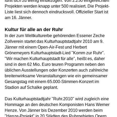
fühlt sich zu wenig einbezogen. Von 2.250 eingereichten
Projekten werden knapp unter 500 realisiert. Die Projekt-
Liste liest sich dennoch eindrucksvoll. Offizieller Start ist
am 16. Jänner.
Kultur für alle an der Ruhr
In der zum Weltkulturerbe gehörenden Essener Zeche
Zollverein startet das Kulturhauptstadtjahr 2010 am 9.
Jänner mit einem Open-Air-Fest und Herbert
Grönemeyers Kulturhauptstadt-Lied "Komm zur Ruhr".
"Wir machen Kulturhauptstadt für alle", heißt es, daher
sind in dem 62 Mio. Euro teuren Programm neben den
üblichen Ausstellungen oder Konzerten auch zahlreiche
breitenwirksame Veranstaltungen wie ein gemeinsamer
Gesangstag mit einem 65.000-Stimmen-Konzert im
Stadion auf Schalke geplant.
Das Kulturhauptstadtjahr "Ruhr.2010" wird zugleich eine
Hommage an den deutschen Komponisten Hans Werner
Henze. Von Jänner bis Dezember 2010 werden beim
"Henze-Projekt" in 20 Städten des Ruhrgebietes Opern,