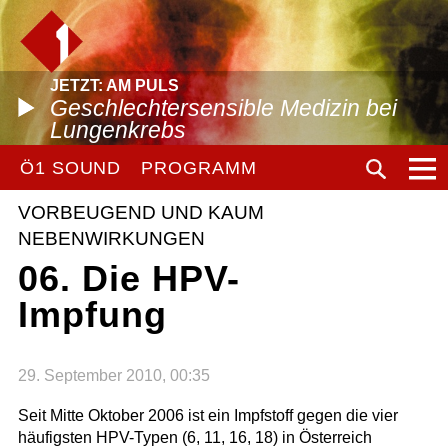
JETZT: AM PULS
Geschlechtersensible Medizin bei
Lungenkrebs
Ö1 SOUND
PROGRAMM
VORBEUGEND UND KAUM
NEBENWIRKUNGEN
06. Die HPV-
Impfung
29. September 2010, 00:35
Seit Mitte Oktober 2006 ist ein Impfstoff gegen die vier
häufigsten HPV-Typen (6, 11, 16, 18) in Österreich