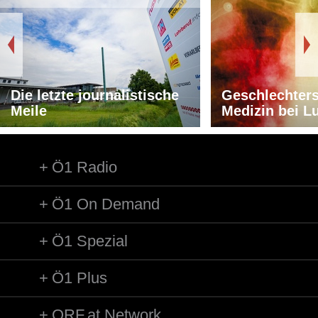
Die letzte journalistische
Geschlechters
Meile
Medizin bei L
Ö1 Radio
Ö1 On Demand
Ö1 Spezial
Ö1 Plus
ORF.at Network