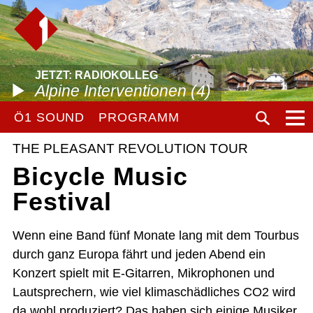
JETZT: RADIOKOLLEG
Alpine Interventionen (4)
Ö1 SOUND
PROGRAMM
THE PLEASANT REVOLUTION TOUR
Bicycle Music
Festival
Wenn eine Band fünf Monate lang mit dem Tourbus
durch ganz Europa fährt und jeden Abend ein
Konzert spielt mit E-Gitarren, Mikrophonen und
Lautsprechern, wie viel klimaschädliches CO2 wird
da wohl produziert? Das haben sich einige Musiker