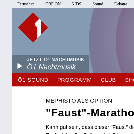
Fernsehen
ORF ON
KIDS
Sound
Debatte
JETZT: Ö1 NACHTMUSIK
Ö1 Nachtmusik
Ö1 SOUND
PROGRAMM
CLUB
SH
MEPHISTO ALS OPTION
"Faust"-Maratho
Kann gut sein, dass dieser "Faust" d