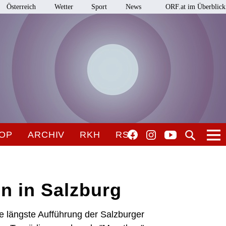
Österreich
Wetter
Sport
News
ORF.at im Überblick
OP
ARCHIV
RKH
RSO
n in Salzburg
ie längste Aufführung der Salzburger