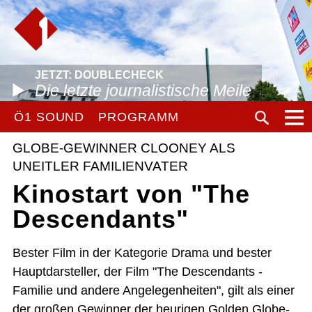
JETZT: DOUBLECHECK
Die letzte journalistische Meile
Ö1 SOUND
PROGRAMM
GLOBE-GEWINNER CLOONEY ALS
UNEITLER FAMILIENVATER
Kinostart von "The
Descendants"
Bester Film in der Kategorie Drama und bester
Hauptdarsteller, der Film "The Descendants -
Familie und andere Angelegenheiten", gilt als einer
der großen Gewinner der heurigen Golden Globe-