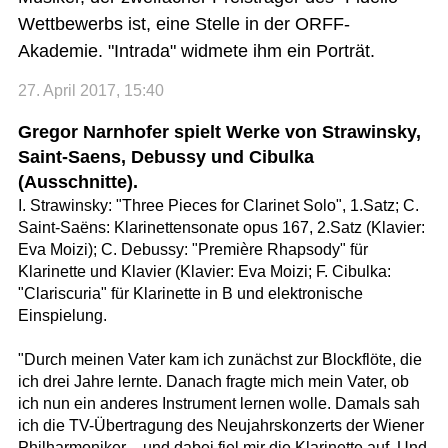
Wettbewerbs ist, eine Stelle in der ORFF-
Akademie. "Intrada" widmete ihm ein Porträt.
27. April 2017, 15:40
Gregor Narnhofer spielt Werke von Strawinsky,
Saint-Saens, Debussy und Cibulka
(Ausschnitte).
I. Strawinsky: "Three Pieces for Clarinet Solo", 1.Satz; C.
Saint-Saëns: Klarinettensonate opus 167, 2.Satz (Klavier:
Eva Moizi); C. Debussy: "Première Rhapsody" für
Klarinette und Klavier (Klavier: Eva Moizi; F. Cibulka:
"Clariscuria" für Klarinette in B und elektronische
Einspielung.
"Durch meinen Vater kam ich zunächst zur Blockflöte, die
ich drei Jahre lernte. Danach fragte mich mein Vater, ob
ich nun ein anderes Instrument lernen wolle. Damals sah
ich die TV-Übertragung des Neujahrskonzerts der Wiener
Philharmoniker – und dabei fiel mir die Klarinette auf. Und