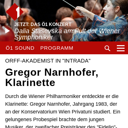
JETZT: DAS Ö1 KONZERT
Dalia Stasevska am Pult der Wiener
Symphoniker
Ö1 SOUND
PROGRAMM
ORFF-AKADEMIST IN "INTRADA"
Gregor Narnhofer,
Klarinette
Durch die Wiener Philharmoniker entdeckte er die
Klarinette: Gregor Narnhofer, Jahrgang 1983, der
an der Konservatorium Wien Privatuni studiert. Ein
gelungenes Probespiel brachte dem jungen
Musiker, der zweifacher Preisträger des "Fidelio"-