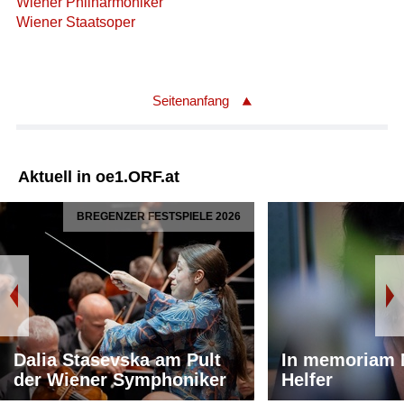
Wiener Philharmoniker
Wiener Staatsoper
Seitenanfang
Aktuell in oe1.ORF.at
BREGENZER FESTSPIELE 2026
Dalia Stasevska am Pult
In memoriam 
der Wiener Symphoniker
Helfer