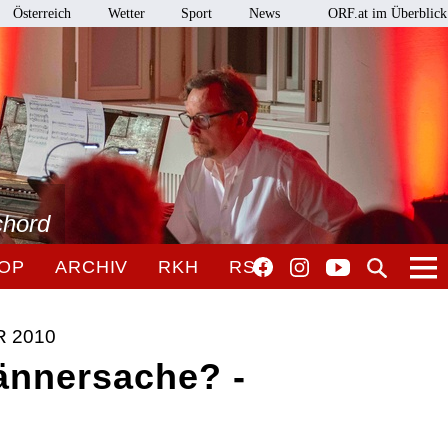
Österreich
Wetter
Sport
News
ORF.at im Überblick
chord
OP
ARCHIV
RKH
RSO
 2010
Männersache? -