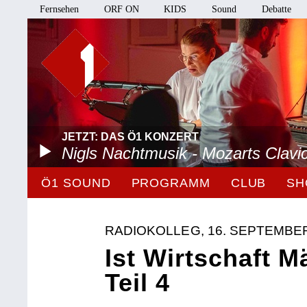
Fernsehen
ORF ON
KIDS
Sound
Debatte
JETZT: DAS Ö1 KONZERT
Nigls Nachtmusik - Mozarts Clavi
Ö1 SOUND
PROGRAMM
CLUB
SH
RADIOKOLLEG, 16. SEPTEMBER
Ist Wirtschaft 
Teil 4