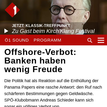
JETZT: KLASSIK-TREFFPUNKT
Zu Gast beim Kirch'Klang Festival
Ö1 SOUND
PROGRAMM
Offshore-Verbot:
Banken haben
wenig Freude
Die Politik hat als Reaktion auf die Enthüllung der
Panama Papers eine rasche Antwort: den Ruf nach
schärferen Bestimmungen gegen Geldwäsche.
SPÖ-Klubobmann Andreas Schieder kann sich
sogar ein völliges Verbot von