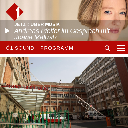
JETZT: ÜBER MUSIK
Andreas Pfeifer im Gespräch mit
Joana Mallwitz
Ö1 SOUND
PROGRAMM