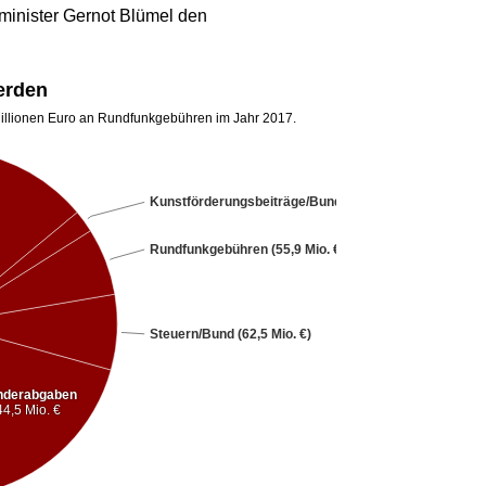
inister Gernot Blümel den
erden