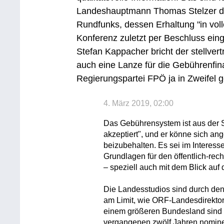
Landeshauptmann Thomas Stelzer die
Rundfunks, dessen Erhaltung "in vo
Konferenz zuletzt per Beschluss ein
Stefan Kappacher bricht der stellv
auch eine Lanze für die Gebührenfin
Regierungspartei FPÖ ja in Zweifel 
4. März 2019, 02:00
Das Gebührensystem ist aus der
akzeptiert", und er könne sich an
beizubehalten. Es sei im Interess
Grundlagen für den öffentlich-rech
– speziell auch mit dem Blick auf
Die Landesstudios sind durch den 
am Limit, wie ORF-Landesdirektor
einem größeren Bundesland sind
vergangenen zwölf Jahren nominel