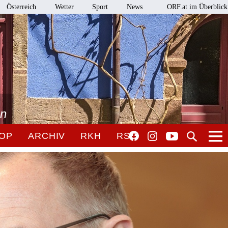
Österreich
Wetter
Sport
News
ORF.at im Überblick
en
OP
ARCHIV
RKH
RSO