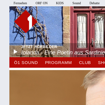
Fernsehen
ORF ON
KIDS
Sound
Debatte
JETZT: HÖRBILDER
Iolanda - Eine Poetin aus Sardini
Ö1 SOUND
PROGRAMM
CLUB
SH