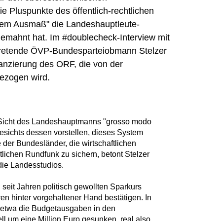
 Pluspunkte des öffentlich-rechtlichen
llem Ausmaß" die Landeshauptleute-
gemahnt hat. Im #doublecheck-Interview mit
ertretende ÖVP-Bundesparteiobmann Stelzer
anzierung des ORF, die von der
gezogen wird.
 Sicht des Landeshauptmanns "grosso modo
gesichts dessen vorstellen, dieses System
e der Bundesländer, die wirtschaftlichen
tlichen Rundfunk zu sichern, betont Stelzer
 die Landesstudios.
seit Jahren politisch gewollten Sparkurs
en hinter vorgehaltener Hand bestätigen. In
 etwa die Budgetausgaben in den
l um eine Million Euro gesunken, real also