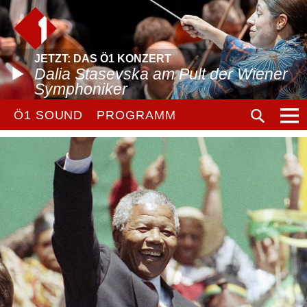
JETZT: DAS Ö1 KONZERT
Dalia Stasevska am Pult der Wiener
Symphoniker
Ö1 SOUND
PROGRAMM