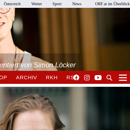
Österreich
Wetter
Sport
News
ORF.at im Überblick
sentiert von Simon Löcker
OP
ARCHIV
RKH
RSO