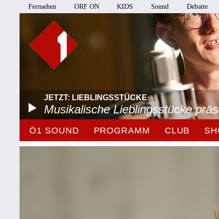
Fernsehen
ORF ON
KIDS
Sound
Debatte
JETZT: LIEBLINGSSTÜCKE
Musikalische Lieblingsstücke prä
Ö1 SOUND
PROGRAMM
CLUB
SH