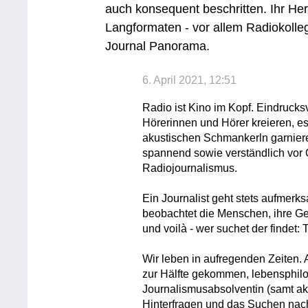
auch konsequent beschritten. Ihr H
Langformaten - vor allem Radiokolle
Journal Panorama.
6. April 2021, 12:51
Radio ist Kino im Kopf. Eindrucks
Hörerinnen und Hörer kreieren, es 
akustischen Schmankerln garnier
spannend sowie verständlich vor O
Radiojournalismus.
Ein Journalist geht stets aufmer
beobachtet die Menschen, ihre G
und voilà - wer suchet der finde
Wir leben in aufregenden Zeiten.
zur Hälfte gekommen, lebensphilos
Journalismusabsolventin (samt ak
Hinterfragen und das Suchen n