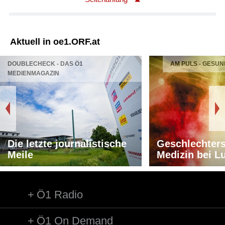
Aktuell in oe1.ORF.at
DOUBLECHECK - DAS Ö1
AM PULS - GESUN
MEDIENMAGAZIN
Die letzte journalistische
Geschlechters
Meile
Medizin bei L
Ö1 Radio
Ö1 On Demand