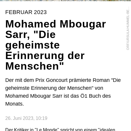
R
F
/
U
R
S
U
L
A
H
U
M
M
E
L
-
B
R
G
E
O
R
FEBRUAR 2023
E
Mohamed Mbougar
Sarr, "Die
geheimste
Erinnerung der
Menschen"
Der mit dem Prix Goncourt prämierte Roman "Die
geheimste Erinnerung der Menschen" von
Mohamed Mbougar Sarr ist das Ö1 Buch des
Monats.
26. Juni 2023, 10:19
Der Kritiker in "Le Monde" spricht von einem "idealen