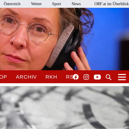
Österreich
Wetter
Sport
News
ORF.at im Überblick
OP
ARCHIV
RKH
RSO