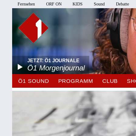
Fernsehen
ORF ON
KIDS
Sound
Debatte
JETZT: Ö1 JOURNALE
Ö1 Morgenjournal
Ö1 SOUND
PROGRAMM
CLUB
SH