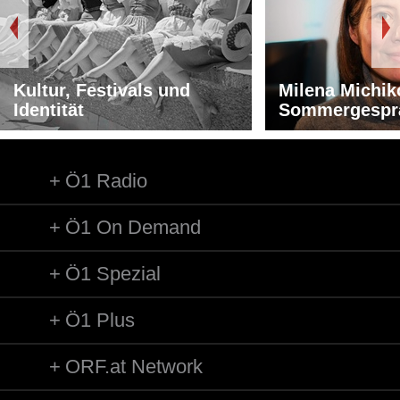
Kultur, Festivals und
Milena Michik
Identität
Sommergespr
Ö1 Radio
Ö1 On Demand
Ö1 Spezial
Ö1 Plus
ORF.at Network