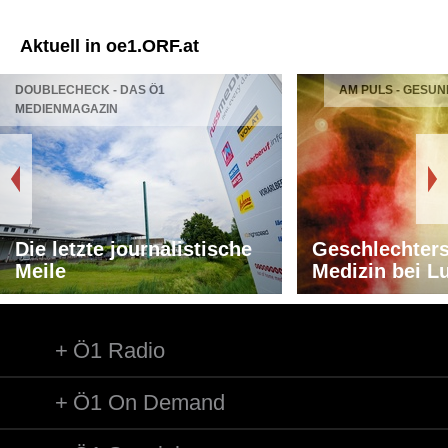
Aktuell in oe1.ORF.at
DOUBLECHECK - DAS Ö1
AM PULS - GESUN
MEDIENMAGAZIN
Die letzte journalistische
Geschlechters
Meile
Medizin bei L
Ö1 Radio
Ö1 On Demand