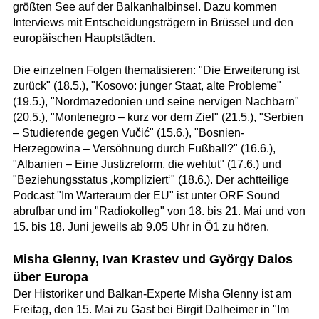
größten See auf der Balkanhalbinsel. Dazu kommen
Interviews mit Entscheidungsträgern in Brüssel und den
europäischen Hauptstädten.
Die einzelnen Folgen thematisieren: "Die Erweiterung ist
zurück" (18.5.), "Kosovo: junger Staat, alte Probleme"
(19.5.), "Nordmazedonien und seine nervigen Nachbarn"
(20.5.), "Montenegro – kurz vor dem Ziel" (21.5.), "Serbien
– Studierende gegen Vučić" (15.6.), "Bosnien-
Herzegowina – Versöhnung durch Fußball?" (16.6.),
"Albanien – Eine Justizreform, die wehtut" (17.6.) und
"Beziehungsstatus ‚kompliziert‘" (18.6.). Der achtteilige
Podcast "Im Warteraum der EU" ist unter ORF Sound
abrufbar und im "Radiokolleg" von 18. bis 21. Mai und von
15. bis 18. Juni jeweils ab 9.05 Uhr in Ö1 zu hören.
Misha Glenny, Ivan Krastev und György Dalos
über Europa
Der Historiker und Balkan-Experte Misha Glenny ist am
Freitag, den 15. Mai zu Gast bei Birgit Dalheimer in "Im