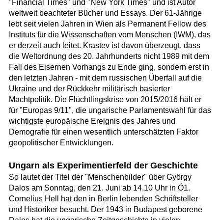
"Financial Times" und "New York Times" und ist Autor
weltweit beachteter Bücher und Essays. Der 61-Jährige
lebt seit vielen Jahren in Wien als Permanent Fellow des
Instituts für die Wissenschaften vom Menschen (IWM), das
er derzeit auch leitet. Krastev ist davon überzeugt, dass
die Weltordnung des 20. Jahrhunderts nicht 1989 mit dem
Fall des Eisernen Vorhangs zu Ende ging, sondern erst in
den letzten Jahren - mit dem russischen Überfall auf die
Ukraine und der Rückkehr militärisch basierter
Machtpolitik. Die Flüchtlingskrise von 2015/2016 hält er
für "Europas 9/11", die ungarische Parlamentswahl für das
wichtigste europäische Ereignis des Jahres und
Demografie für einen wesentlich unterschätzten Faktor
geopolitischer Entwicklungen.
Ungarn als Experimentierfeld der Geschichte
So lautet der Titel der "Menschenbilder" über György
Dalos am Sonntag, den 21. Juni ab 14.10 Uhr in Ö1.
Cornelius Hell hat den in Berlin lebenden Schriftsteller
und Historiker besucht. Der 1943 in Budapest geborene