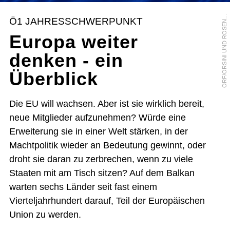
R
F
/
O
R
S
I
N
I
U
N
D
R
O
S
E
B
E
R
O
G
Ö1 JAHRESSCHWERPUNKT
N
Europa weiter
denken - ein
Überblick
Die EU will wachsen. Aber ist sie wirklich bereit,
neue Mitglieder aufzunehmen? Würde eine
Erweiterung sie in einer Welt stärken, in der
Machtpolitik wieder an Bedeutung gewinnt, oder
droht sie daran zu zerbrechen, wenn zu viele
Staaten mit am Tisch sitzen? Auf dem Balkan
warten sechs Länder seit fast einem
Vierteljahrhundert darauf, Teil der Europäischen
Union zu werden.