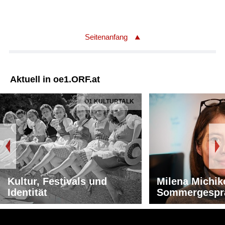
Seitenanfang
Aktuell in oe1.ORF.at
Ö1 KULTURTALK
Kultur, Festivals und
Milena Michik
Identität
Sommergespr