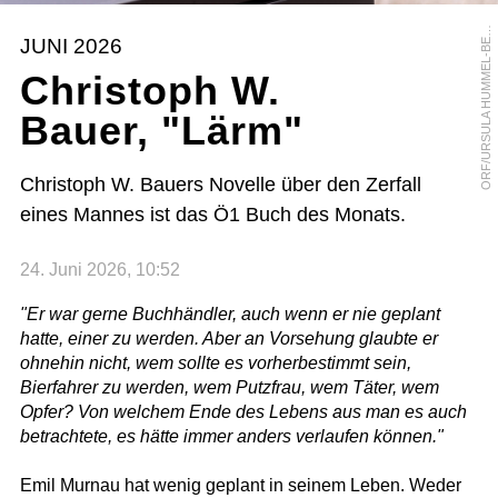
R
F
/
U
R
S
U
L
A
H
U
M
M
E
L
-
B
R
G
E
O
R
JUNI 2026
E
Christoph W.
Bauer, "Lärm"
Christoph W. Bauers Novelle über den Zerfall
eines Mannes ist das Ö1 Buch des Monats.
24. Juni 2026, 10:52
"Er war gerne Buchhändler, auch wenn er nie geplant
hatte, einer zu werden. Aber an Vorsehung glaubte er
ohnehin nicht, wem sollte es vorherbestimmt sein,
Bierfahrer zu werden, wem Putzfrau, wem Täter, wem
Opfer? Von welchem Ende des Lebens aus man es auch
betrachtete, es hätte immer anders verlaufen können."
Emil Murnau hat wenig geplant in seinem Leben. Weder