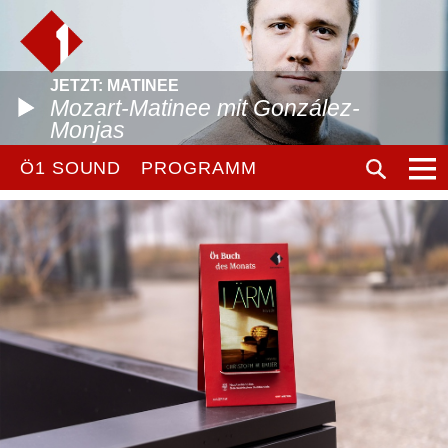
JETZT: MATINEE
Mozart-Matinee mit González-
Monjas
Ö1 SOUND
PROGRAMM