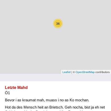
Kärnten
Niederösterreich
36
Oberösterreich
Salzburg
Steiermark
Tirol
Vorarlberg
Leaflet
| ©
OpenStreetMap
contributors
Wien
Letzte Mahd
Ö1
Kategorie
Bevor i as kraumat mah, muass i no as Ko mochan.
Natur und Landwirtschaft
Hot da des Mensch heit an Brietsch. Geh nocha, bist ja eh net