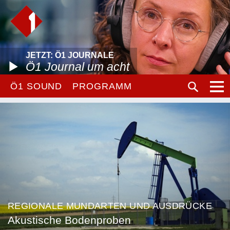
JETZT: Ö1 JOURNALE
Ö1 Journal um acht
Ö1 SOUND
PROGRAMM
REGIONALE MUNDARTEN UND AUSDRÜCKE
Akustische Bodenproben