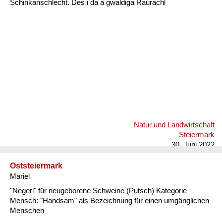
Schinkanschlecht. Des i da a gwaldiga Raurachl
Fluchen und Reden
Mensch, Tier und Alltag
Schmankerln und
Kulinarisches
Natur und Landwirtschaft
Steiermark
30. Juni 2022
Oststeiermark
Mariel
"Negerl" für neugeborene Schweine (Putsch) Kategorie
Mensch: "Handsam" als Bezeichnung für einen umgänglichen
Menschen