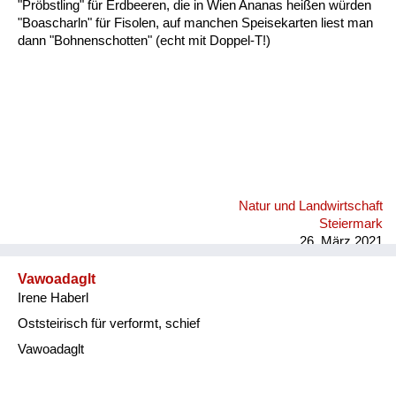
"Pröbstling" für Erdbeeren, die in Wien Ananas heißen würden
"Boascharln" für Fisolen, auf manchen Speisekarten liest man
dann "Bohnenschotten" (echt mit Doppel-T!)
Natur und Landwirtschaft
Steiermark
26. März 2021
Vawoadaglt
Irene Haberl
Oststeirisch für verformt, schief
Vawoadaglt