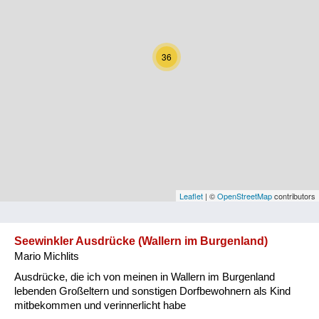
Kärnten
Niederösterreich
36
Oberösterreich
Salzburg
Steiermark
Tirol
Vorarlberg
Leaflet
| ©
OpenStreetMap
contributors
Wien
Seewinkler Ausdrücke (Wallern im Burgenland)
Mario Michlits
Kategorie
Ausdrücke, die ich von meinen in Wallern im Burgenland
Natur und Landwirtschaft
lebenden Großeltern und sonstigen Dorfbewohnern als Kind
mitbekommen und verinnerlicht habe