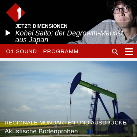
JETZT: DIMENSIONEN
Kohei Saito: der Degrowth-Marxist
aus Japan
Ö1 SOUND
PROGRAMM
REGIONALE MUNDARTEN UND AUSDRÜCKE
Akustische Bodenproben