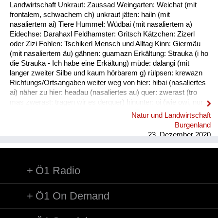
Fluchen und Reden
Landwirtschaft Unkraut: Zaussad Weingarten: Weichat (mit
frontalem, schwachem ch) unkraut jäten: hailn (mit
Mensch, Tier und Alltag
nasaliertem ai) Tiere Hummel: Wüdbai (mit nasaliertem a)
Eidechse: Darahaxl Feldhamster: Gritsch Kätzchen: Zizerl
Schmankerln und
oder Zizi Fohlen: Tschikerl Mensch und Alltag Kinn: Giermäu
Kulinarisches
(mit nasaliertem äu) gähnen: guamazn Erkältung: Strauka (i ho
die Strauka - Ich habe eine Erkältung) müde: dalangi (mit
langer zweiter Silbe und kaum hörbarem g) rülpsen: krewazn
Richtungs/Ortsangaben weiter weg von hier: hibai (nasaliertes
ai) näher zu hier: headau (nasaliertes au) quer: zwerast (tro
mas zwerast: tragen wir es derquer) hinunter: oi (wie owi, nur
das w ist stumm) hinunter (und zwar in Richtung des
Natur und Landwirtschaft
Sprechers): oana (kim oana - komm herunter, und zwar zu
Burgenland
mir) weg: dui (kais dui - wirf es weg) werfen: kai (nasaliertes
23. Dezember 2020
ai)
Ö1 Radio
Ö1 On Demand