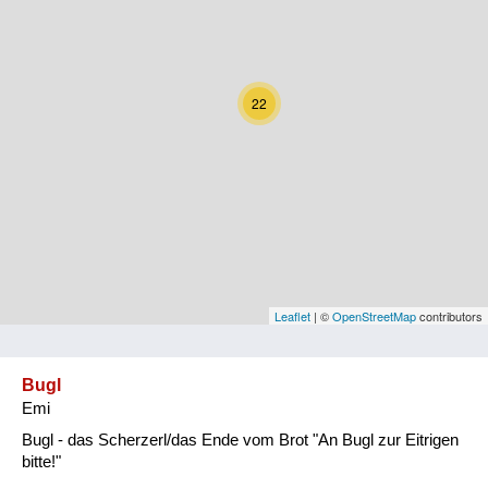
Kärnten
Niederösterreich
22
Oberösterreich
Salzburg
Steiermark
Tirol
Vorarlberg
Leaflet
| ©
OpenStreetMap
contributors
Wien
Bugl
Emi
Kategorie
Bugl - das Scherzerl/das Ende vom Brot "An Bugl zur Eitrigen
Natur und Landwirtschaft
bitte!"