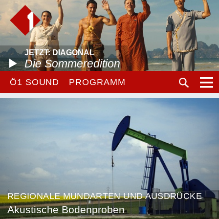
JETZT: DIAGONAL
Die Sommeredition
Ö1 SOUND
PROGRAMM
REGIONALE MUNDARTEN UND AUSDRÜCKE
Akustische Bodenproben