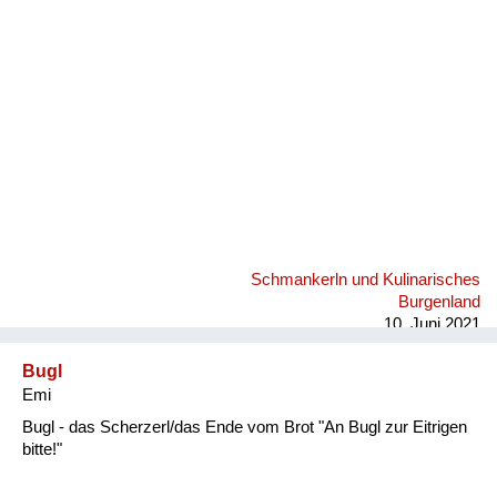
Fluchen und Reden
Mensch, Tier und Alltag
Schmankerln und
Kulinarisches
Schmankerln und Kulinarisches
Burgenland
10. Juni 2021
Bugl
Emi
Bugl - das Scherzerl/das Ende vom Brot "An Bugl zur Eitrigen
bitte!"