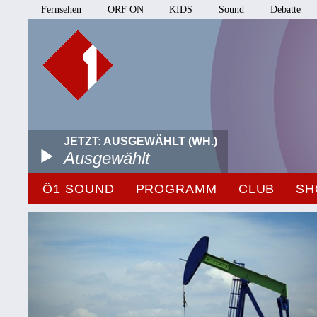
Fernsehen
ORF ON
KIDS
Sound
Debatte
JETZT: AUSGEWÄHLT (WH.)
Ausgewählt
Ö1 SOUND
PROGRAMM
CLUB
SH