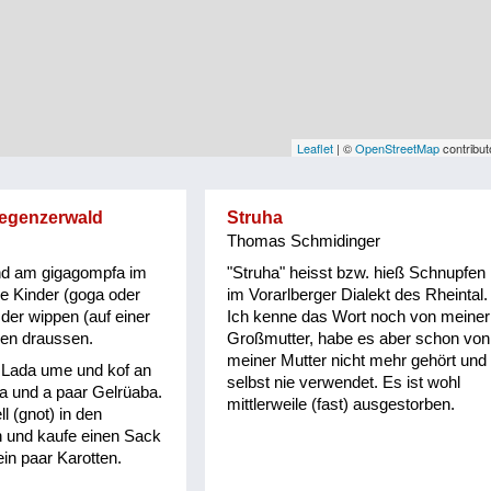
Leaflet
| ©
OpenStreetMap
contribut
regenzerwald
Struha
Thomas Schmidinger
nd am gigagompfa im
"Struha" heisst bzw. hieß Schnupfen
e Kinder (goga oder
im Vorarlberger Dialekt des Rheintal.
 der wippen (auf einer
Ich kenne das Wort noch von meiner
ien draussen.
Großmutter, habe es aber schon von
meiner Mutter nicht mehr gehört und
n Lada ume und kof an
selbst nie verwendet. Es ist wohl
 und a paar Gelrüaba.
mittlerweile (fast) ausgestorben.
l (gnot) in den
n und kaufe einen Sack
ein paar Karotten.