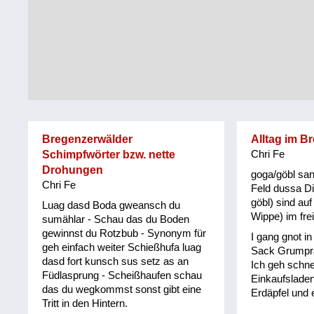
Tirol
Alltag
Vorarlberg
Schmankerln
und
Wien
Kulinarisches
Bregenzerwälder
Alltag im B
Schimpfwörter bzw. nette
Chri Fe
Drohungen
goga/göbl sa
Chri Fe
Feld dussa Di
göbl) sind auf
Luag dasd Boda gweansch du
Wippe) im fre
sumählar - Schau das du Boden
gewinnst du Rotzbub - Synonym für
I gang gnot i
geh einfach weiter Schießhufa luag
Sack Grumpra
dasd fort kunsch sus setz as an
Ich geh schnel
Füdlasprung - Scheißhaufen schau
Einkaufslade
das du wegkommst sonst gibt eine
Erdäpfel und 
Tritt in den Hintern.