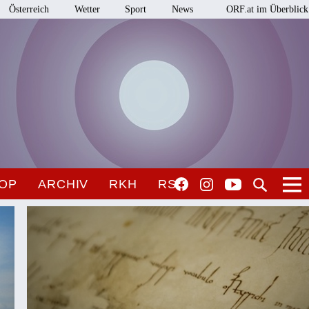
Österreich
Wetter
Sport
News
ORF.at im Überblick
OP
ARCHIV
RKH
RSO