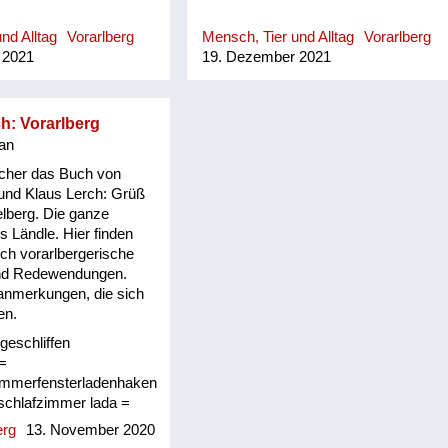
nd Alltag
Vorarlberg
Mensch, Tier und Alltag
Vorarlberg
 2021
19. Dezember 2021
ch: Vorarlberg
an
icher das Buch von
und Klaus Lerch: Grüß
elberg. Die ganze
s Ländle. Hier finden
sch vorarlbergerische
nd Redewendungen.
anmerkungen, die sich
en.
ngeschliffen
 =
zimmerfensterladenhaken
schlafzimmer lada =
n lälla = Haken dure =
erg
13. November 2020
tocha da bock am