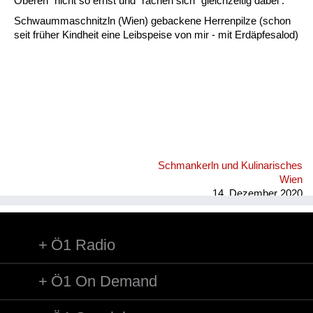
Fluchen und Reden
Oberen" nicht so ernst und "rächen sich" gleichzeitig dabei .
Schwaummaschnitzln (Wien) gebackene Herrenpilze (schon
Mensch, Tier und Alltag
seit früher Kindheit eine Leibspeise von mir - mit Erdäpfesalod)
Schmankerln und
Kulinarisches
Schmankerln und Kulinarisches
Wien
14. Dezember 2020
Ö1 Radio
Ö1 On Demand