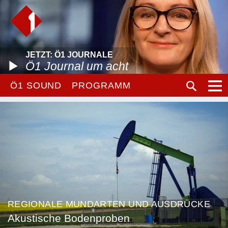
JETZT: Ö1 JOURNALE
Ö1 Journal um acht
Ö1 SOUND
PROGRAMM
REGIONALE MUNDARTEN UND AUSDRÜCKE
Akustische Bodenproben