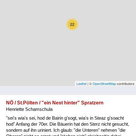
Kärnten
Niederösterreich
22
Oberösterreich
Salzburg
Steiermark
Tirol
Vorarlberg
Leaflet
| ©
OpenStreetMap
contributors
Wien
NÖ / St.Pölten / "ein Nest hinter" Spratzern
Henriette Schamschula
Kategorie
"sei's wia's sei, hod de Bairin g'sogt, wia's in Steaz g'soacht
Natur und Landwirtschaft
hod" Anfang der 70er. Die Bäuerin hat den Sterz nicht gesucht,
sondern auf ihn uriniert. Ich glaub: "die Unteren" nehmen "die