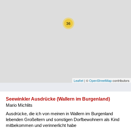
Kärnten
Niederösterreich
36
Oberösterreich
Salzburg
Steiermark
Tirol
Vorarlberg
Leaflet
| ©
OpenStreetMap
contributors
Wien
Seewinkler Ausdrücke (Wallern im Burgenland)
Mario Michlits
Kategorie
Ausdrücke, die ich von meinen in Wallern im Burgenland
Natur und Landwirtschaft
lebenden Großeltern und sonstigen Dorfbewohnern als Kind
mitbekommen und verinnerlicht habe