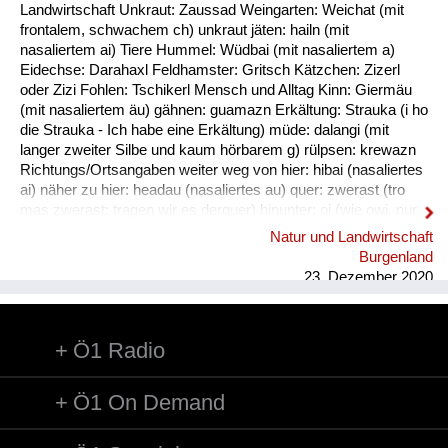
Fluchen und Reden
Landwirtschaft Unkraut: Zaussad Weingarten: Weichat (mit
frontalem, schwachem ch) unkraut jäten: hailn (mit
Mensch, Tier und Alltag
nasaliertem ai) Tiere Hummel: Wüdbai (mit nasaliertem a)
Eidechse: Darahaxl Feldhamster: Gritsch Kätzchen: Zizerl
Schmankerln und
oder Zizi Fohlen: Tschikerl Mensch und Alltag Kinn: Giermäu
Kulinarisches
(mit nasaliertem äu) gähnen: guamazn Erkältung: Strauka (i ho
die Strauka - Ich habe eine Erkältung) müde: dalangi (mit
langer zweiter Silbe und kaum hörbarem g) rülpsen: krewazn
Richtungs/Ortsangaben weiter weg von hier: hibai (nasaliertes
ai) näher zu hier: headau (nasaliertes au) quer: zwerast (tro
mas zwerast: tragen wir es derquer) hinunter: oi (wie owi, nur
das w ist stumm) hinunter (und zwar in Richtung des
Natur und Landwirtschaft
Sprechers): oana (kim oana - komm herunter, und zwar zu
Burgenland
mir) weg: dui (kais dui - wirf es weg) werfen: kai (nasaliertes
23. Dezember 2020
ai)
Ö1 Radio
Ö1 On Demand