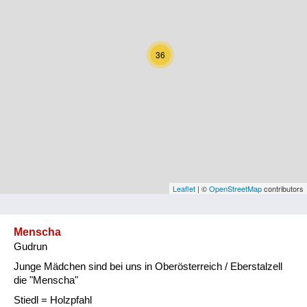
Kärnten
Niederösterreich
36
Oberösterreich
Salzburg
Steiermark
Tirol
Vorarlberg
Leaflet
| ©
OpenStreetMap
contributors
Wien
Menscha
Gudrun
Kategorie
Junge Mädchen sind bei uns in Oberösterreich / Eberstalzell
Natur und Landwirtschaft
die "Menscha"
Stiedl = Holzpfahl