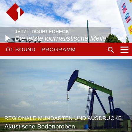
JETZT: DOUBLECHECK
Die letzte journalistische Meile
Ö1 SOUND
PROGRAMM
REGIONALE MUNDARTEN UND AUSDRÜCKE
Akustische Bodenproben