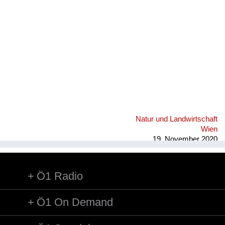
Fluchen und Reden
Mensch, Tier und Alltag
Schmankerln und
Kulinarisches
Natur und Landwirtschaft
Wien
19. November 2020
Ö1 Radio
Ö1 On Demand