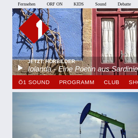
Fernsehen
ORF ON
KIDS
Sound
Debatte
JETZT: HÖRBILDER
Iolanda - Eine Poetin aus Sardini
Ö1 SOUND
PROGRAMM
CLUB
SH