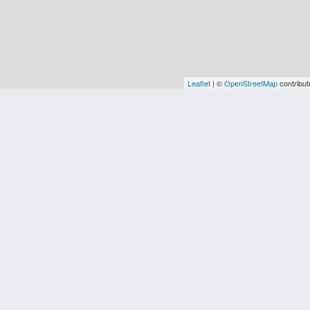
Leaflet
| ©
OpenStreetMap
contribut