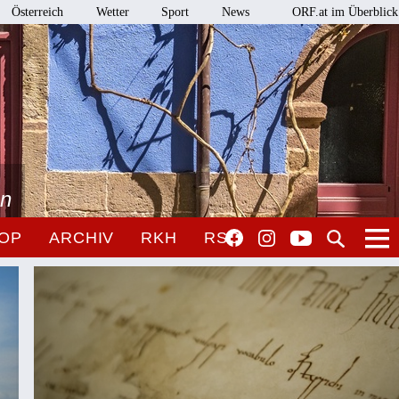
Österreich
Wetter
Sport
News
ORF.at im Überblick
en
OP
ARCHIV
RKH
RSO