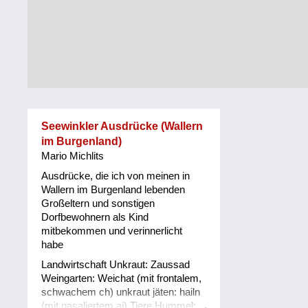
Alltag
Vorarlberg
Schmankerln
und
Wien
Kulinarisches
Seewinkler Ausdrücke (Wallern
im Burgenland)
Mario Michlits
Ausdrücke, die ich von meinen in
Wallern im Burgenland lebenden
Großeltern und sonstigen
Dorfbewohnern als Kind
mitbekommen und verinnerlicht
habe
Landwirtschaft Unkraut: Zaussad
Weingarten: Weichat (mit frontalem,
schwachem ch) unkraut jäten: hailn
(mit nasaliertem ai) Tiere Hummel: