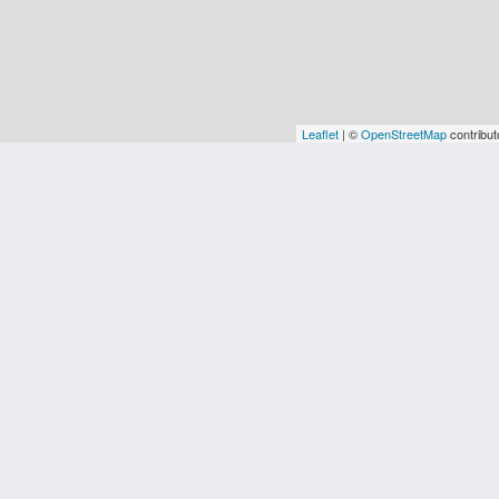
Leaflet
| ©
OpenStreetMap
contribut