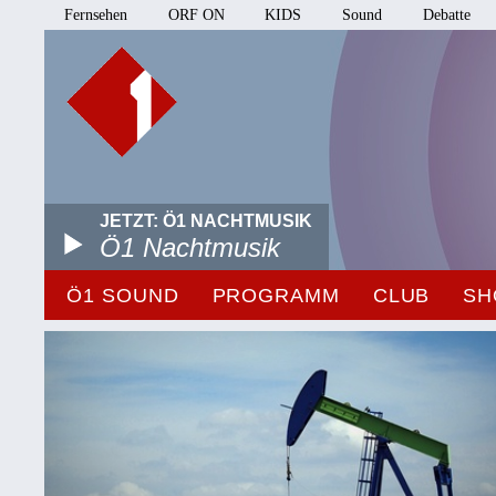
Fernsehen
ORF ON
KIDS
Sound
Debatte
JETZT: Ö1 NACHTMUSIK
Ö1 Nachtmusik
Ö1 SOUND
PROGRAMM
CLUB
SH