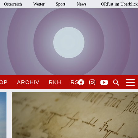
Österreich
Wetter
Sport
News
ORF.at im Überblick
OP
ARCHIV
RKH
RSO