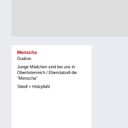
Alltag
Vorarlberg
Schmankerln
und
Wien
Kulinarisches
Menscha
Gudrun
Junge Mädchen sind bei uns in
Oberösterreich / Eberstalzell die
"Menscha"
Stiedl = Holzpfahl