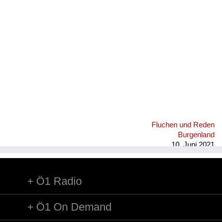
Fluchen und Reden
Mensch, Tier und Alltag
Schmankerln und
Kulinarisches
Fluchen und Reden
Burgenland
10. Juni 2021
Ö1 Radio
Ö1 On Demand