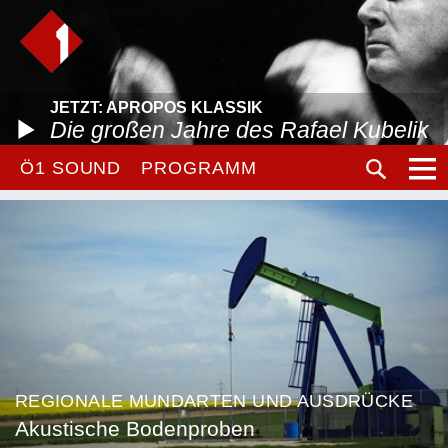
JETZT: APROPOS KLASSIK
Die großen Jahre des Rafael Kubelik
Ö1 SOUND
PROGRAMM
REGIONALE MUNDARTEN UND AUSDRÜCKE
Akustische Bodenproben