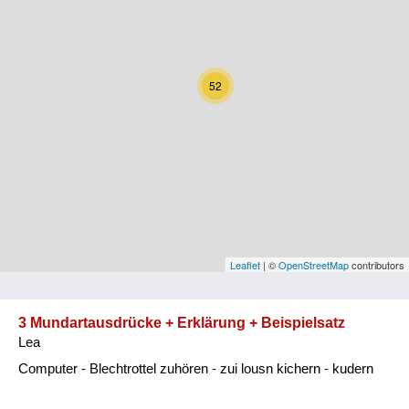
Kärnten
Niederösterreich
52
Oberösterreich
Salzburg
Steiermark
Tirol
Vorarlberg
Leaflet
| ©
OpenStreetMap
contributors
Wien
3 Mundartausdrücke + Erklärung + Beispielsatz
Lea
Kategorie
Computer - Blechtrottel zuhören - zui lousn kichern - kudern
Natur und Landwirtschaft