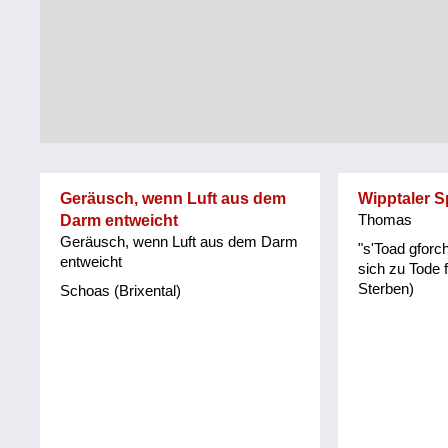
Tirol
Alltag
Vorarlberg
Schmankerln
und
Wien
Kulinarisches
Geräusch, wenn Luft aus dem
Wipptaler 
Darm entweicht
Thomas
Geräusch, wenn Luft aus dem Darm
"s'Toad gforch
entweicht
sich zu Tode 
Sterben)
Schoas (Brixental)