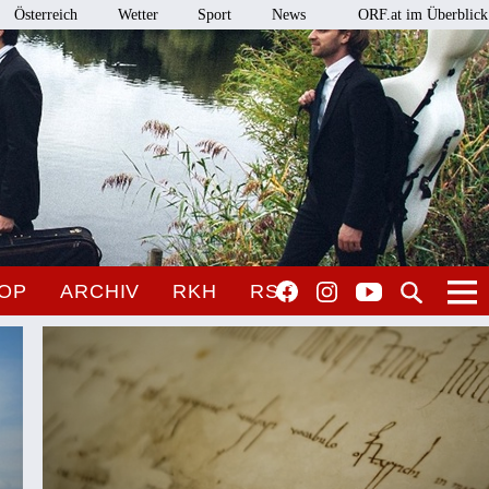
Österreich
Wetter
Sport
News
ORF.at im Überblick
OP
ARCHIV
RKH
RSO