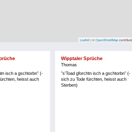
Leaflet
| ©
OpenStreetMap
contribut
Sprüche
Wipptaler Sprüche
Thomas
tn isch a gschtorbn" (-
"s'Toad gforchtn isch a gschtorbn" (-
fürchten, heisst auch
sich zu Tode fürchten, heisst auch
Sterben)