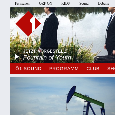
Fernsehen
ORF ON
KIDS
Sound
Debatte
JETZT: VORGESTELLT
Fountain of Youth
Ö1 SOUND
PROGRAMM
CLUB
SH