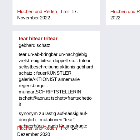
Fluchen und Reden
Tirol
17.
Fluchen und 
November 2022
2022
tear bitear tritear
gebhard schatz
tear un-ab-bringbar un-nachgiebig
zielstrebig bitear doppelt so... tritear
selbstbeschreibung aktionis gebhard
schatz : feuerKÜNSTLER
galerieAKTIONIST annemarie
regensburger :
mundartSCHRIFTSTELLERIN
tschett@aon.at tschett=frantschetto
it
synonym zu lästig auf-sässig auf-
dringlich - mutationen "tear"
schwerhörig - auch für ungefragte
Fluchen und Reden
Tirol
14.
zurufe un-ab-brigbar un-nachgiebig
Dezember 2020
zielstrebig tiroler oberland "bitear"