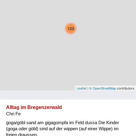
Kärnten
Niederösterreich
123
Oberösterreich
Salzburg
Steiermark
Tirol
Vorarlberg
Leaflet
| ©
OpenStreetMap
contributors
Wien
Alltag im Bregenzerwald
Chri Fe
Kategorie
goga/göbl sand am gigagompfa im Feld dussa Die Kinder
Natur und Landwirtschaft
(goga oder göbl) sind auf der wippen (auf einer Wippe) im
freien draussen.