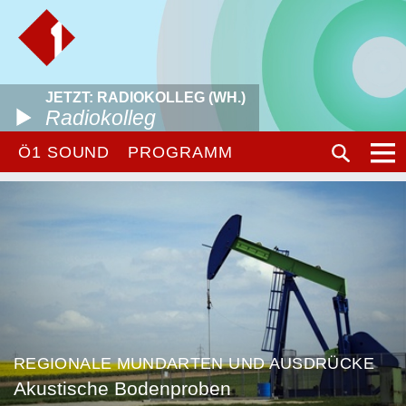
JETZT: RADIOKOLLEG (WH.)
Radiokolleg
Ö1 SOUND
PROGRAMM
REGIONALE MUNDARTEN UND AUSDRÜCKE
Akustische Bodenproben