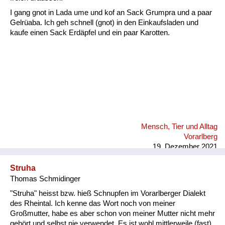
Fluchen und Reden
I gang gnot in Lada ume und kof an Sack Grumpra und a paar
Gelrüaba. Ich geh schnell (gnot) in den Einkaufsladen und
Mensch, Tier und Alltag
kaufe einen Sack Erdäpfel und ein paar Karotten.
Schmankerln und
Kulinarisches
Mensch, Tier und Alltag
Vorarlberg
19. Dezember 2021
Struha
Thomas Schmidinger
"Struha" heisst bzw. hieß Schnupfen im Vorarlberger Dialekt
des Rheintal. Ich kenne das Wort noch von meiner
Großmutter, habe es aber schon von meiner Mutter nicht mehr
gehört und selbst nie verwendet. Es ist wohl mittlerweile (fast)