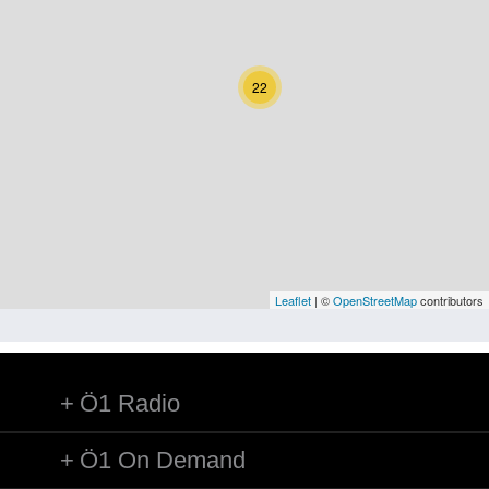
Kärnten
Niederösterreich
22
Oberösterreich
Salzburg
Steiermark
Tirol
Vorarlberg
Leaflet
| ©
OpenStreetMap
contributors
Wien
Ö1 Radio
Kategorie
Natur und Landwirtschaft
Ö1 On Demand