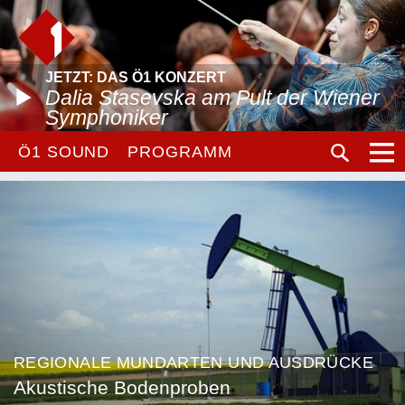
JETZT: DAS Ö1 KONZERT
Dalia Stasevska am Pult der Wiener
Symphoniker
Ö1 SOUND
PROGRAMM
REGIONALE MUNDARTEN UND AUSDRÜCKE
Akustische Bodenproben