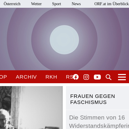
Österreich
Wetter
Sport
News
ORF.at im Überblick
OP
ARCHIV
RKH
RSO
FRAUEN GEGEN
FASCHISMUS
Die Stimmen von 16
Widerstandskämpferi