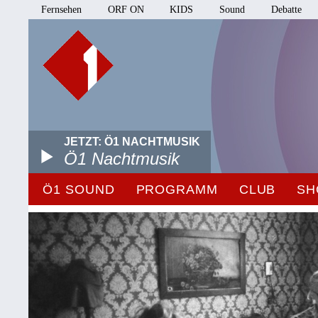
Fernsehen
ORF ON
KIDS
Sound
Debatte
JETZT: Ö1 NACHTMUSIK
Ö1 Nachtmusik
Ö1 SOUND
PROGRAMM
CLUB
SH