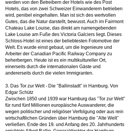
werden von den Betreibern der Hotels wie des Post
Hotels, das von zwei Schweizer Einwanderern betrieben
wird, penibel eingehalten. Man ist sich des wertvollen
Gutes, das die Natur darstellt, bewusst. Auch im Fairmont
Chateau Lake Louise, das direkt am namengebenden
Lake Louise am Fuße des Victoria Galciers liegt. Dieses
Schloss-Hotel ist eines der beliebtesten Fotomotive der
Welt. Es wurde einst gebaut, um die Ingenieure und
Arbeiter der Canadian Pacific Railway Company zu
beherbergen. Heute ist es ein multikultureller Ort,
einerseits durch die internationalen Gäste und
andererseits durch die vielen Immigranten.
3. Das Tor zur Welt - Die "Ballinstadt" in Hamburg. Von
Edgar Schütz
Zwischen 1850 und 1939 war Hamburg das "Tor zur Welt"
für rund fünf Millionen europäische Auswanderer, die
wegen politischer und religiöser Verfolgung oder aus rein
wirtschaftlichen Gründen über Hamburg die "Alte Welt"
verließen. Ende des 19. und Anfang des 20. Jahrhunderts
errichtete Albert Ballin, Generaldirektor der Hamburg-