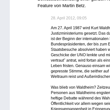
Feature von Martin Betz.
28. April 2012, 09:05
Am 27. April 1987 wird Kurt Waldh
Justizministeriums gesetzt. Das 
ist der Beginn der internationalen
Bundespräsidenten, der bis zum 
Staatsbesuche absolviert haben w
Geschicke der UNO lenkte und mi
vertraut" antrat, wird fortan als e
Leben fristen. Genauso einsam wi
gepresste Stimme, die seither a
Weltraum reist und Außerirdischen
Was blieb von Waldheim? Zeitzeu
Personen aus Waldheims engstem U
heftige Debatte während des Wahl
Öffentlichkeit vor allem wegen s
Kriegsvergangenheit in Erinnerung