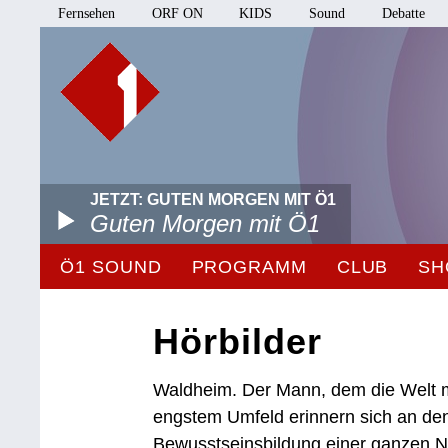
Fernsehen
ORF ON
KIDS
Sound
Debatte
JETZT: GUTEN MORGEN MIT Ö1
Guten Morgen mit Ö1
Ö1 SOUND
PROGRAMM
CLUB
SH
Hörbilder
Waldheim. Der Mann, dem die Welt 
engstem Umfeld erinnern sich an den 
Bewusstseinsbildung einer ganzen Na