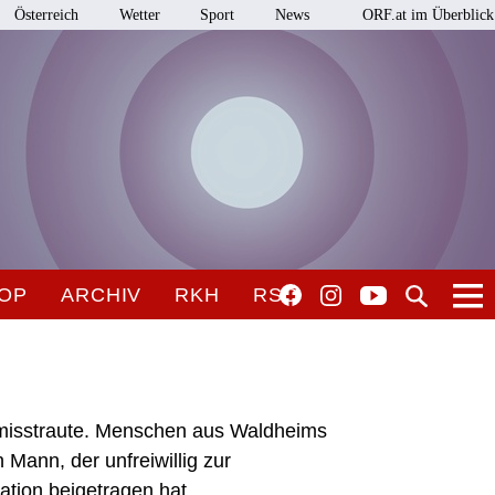
Österreich
Wetter
Sport
News
ORF.at im Überblick
OP
ARCHIV
RKH
RSO
misstraute. Menschen aus Waldheims
Mann, der unfreiwillig zur
tion beigetragen hat.