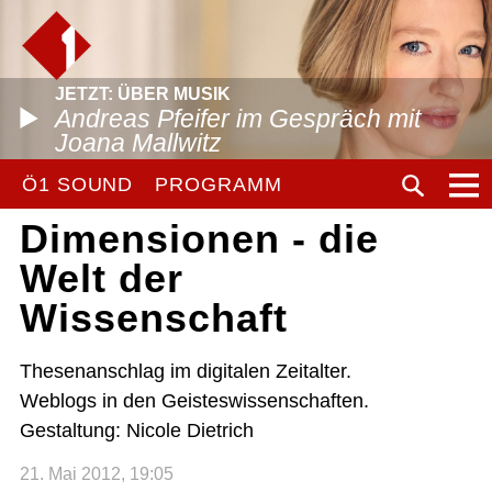
JETZT: ÜBER MUSIK
Andreas Pfeifer im Gespräch mit
Joana Mallwitz
Ö1 SOUND
PROGRAMM
Dimensionen - die
Welt der
Wissenschaft
Thesenanschlag im digitalen Zeitalter.
Weblogs in den Geisteswissenschaften.
Gestaltung: Nicole Dietrich
21. Mai 2012, 19:05