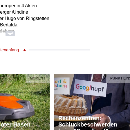
eroper in 4 Akten
berger /Undine
tter Hugo von Ringstetten
/Bertalda
hleborn
mm /Tobias
/Marthe
itenanfang
t
s
er Heilmann
MOMENT
PUNKT EIN
ster Berlin
hubert
Rechenzentren:
lle: Christian Friedrich Daniel Schubart
oter Rasen
Schluckbeschwerden