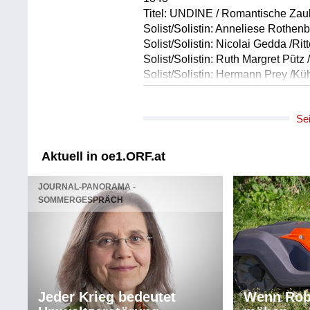
Titel: UNDINE / Romantische Zaub
Solist/Solistin: Anneliese Rothen
Solist/Solistin: Nicolai Gedda /Ri
Solist/Solistin: Ruth Margret Pütz 
Solist/Solistin: Hermann Prey /Kü
Solist/Solistin: Hans Günther Gri
Solist/Solistin: Sieglinde Wagner 
Se
Solist/Solistin: Peter Schreier /Vei
Solist/Solistin: Gottlob Frick /Han
Solist/Solistin: Gottlob Frick /Pat
Aktuell in oe1.ORF.at
Chor: RIAS Kammerchor
Choreinstudierung: Günther Arndt
JOURNAL-PANORAMA -
Orchester: Radio Symphonieorche
SOMMERGESPRÄCH
Leitung: Robert Heger
Länge: 124:08 min
Label: EMI CMS 7632082
Komponist/Komponistin: Franz Sc
Textdichter/Textdichterin, Textque
Jeder Krieg bedeutet
Wenn Rob
Titel: Die Forelle, DV 550 op.32