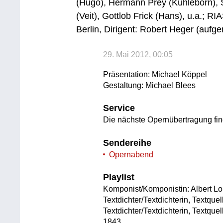
(Hugo), Hermann Prey (Kühleborn), S
(Veit), Gottlob Frick (Hans), u.a.;
Berlin, Dirigent: Robert Heger (auf
29. Mai 2012, 00:05
Präsentation: Michael Köppel
Gestaltung: Michael Blees
Service
Die nächste Opernübertragung fi
Sendereihe
Opernabend
Playlist
Komponist/Komponistin: Albert Lo
Textdichter/Textdichterin, Textquel
Textdichter/Textdichterin, Textque
1843