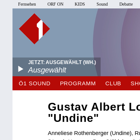
Fernsehen
ORF ON
KIDS
Sound
Debatte
JETZT: AUSGEWÄHLT (WH.)
Ausgewählt
Ö1 SOUND
PROGRAMM
CLUB
SH
Gustav Albert Lo
"Undine"
Anneliese Rothenberger (Undine), Ru