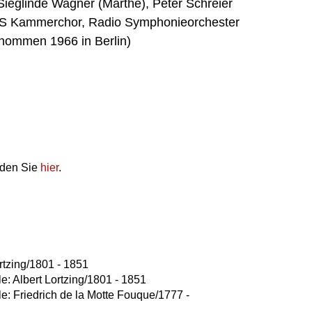
ieglinde Wagner (Marthe), Peter Schreier
 RIAS Kammerchor, Radio Symphonieorchester
genommen 1966 in Berlin)
nden Sie
hier
.
rtzing/1801 - 1851
le: Albert Lortzing/1801 - 1851
lle: Friedrich de la Motte Fouque/1777 -