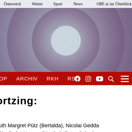
Österreich
Wetter
Sport
News
ORF.at im Überblick
OP
ARCHIV
RKH
RSO
rtzing:
th Margret Pütz (Bertalda), Nicolai Gedda