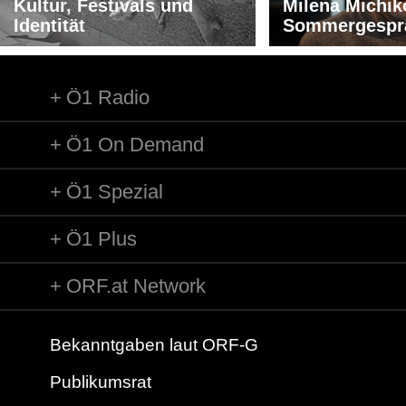
Kultur, Festivals und
Milena Michik
Identität
Sommergespr
Ö1 Radio
Ö1 On Demand
Ö1 Spezial
Ö1 Plus
ORF.at Network
Bekanntgaben laut ORF-G
Publikumsrat