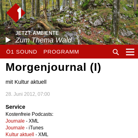
JETZT: AMBIENTE
Zum Thema Wald
Ö1 SOUND
PROGRAMM
Morgenjournal (I)
mit Kultur aktuell
28. Juni 2012, 07:00
Service
Kostenfreie Podcasts:
Journale
- XML
Journale
- iTunes
Kultur aktuell
- XML