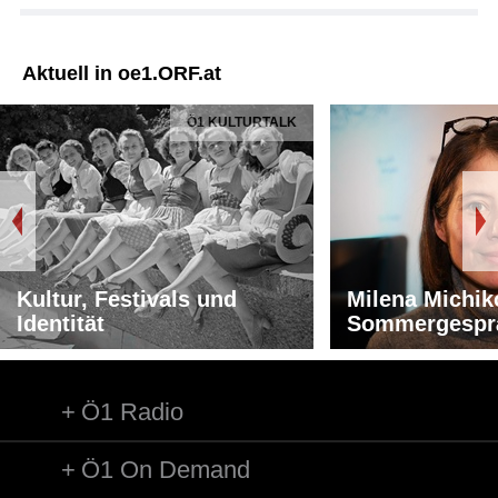
Aktuell in oe1.ORF.at
Ö1 KULTURTALK
Kultur, Festivals und
Milena Michik
Identität
Sommergespr
Ö1 Radio
Ö1 On Demand