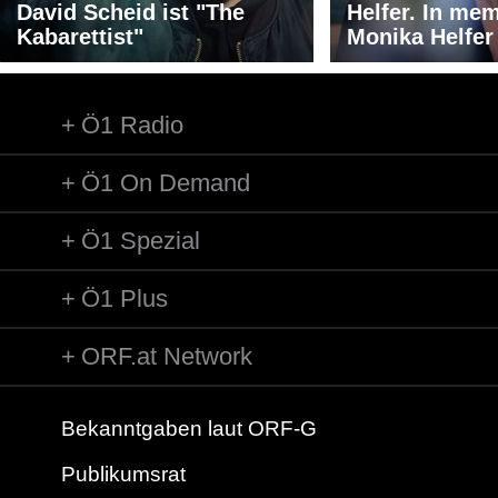
David Scheid ist "The
Helfer. In me
Kabarettist"
Monika Helfer
Ö1 Radio
Ö1 On Demand
Ö1 Spezial
Ö1 Plus
ORF.at Network
Bekanntgaben laut ORF-G
Publikumsrat