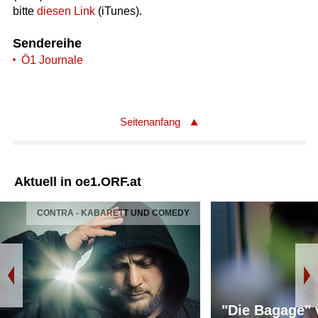
bitte
diesen Link
(iTunes).
Sendereihe
Ö1 Journale
Seitenanfang
Aktuell in oe1.ORF.at
CONTRA - KABARETT UND COMEDY
"Die Bagage"