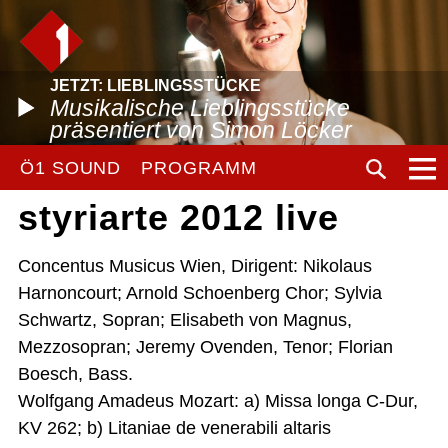
JETZT: LIEBLINGSSTÜCKE
Musikalische Lieblingsstücke
präsentiert von Simon Löcker
Ö1 SOUND
PROGRAMM
styriarte 2012 live
Concentus Musicus Wien, Dirigent: Nikolaus
Harnoncourt; Arnold Schoenberg Chor; Sylvia
Schwartz, Sopran; Elisabeth von Magnus,
Mezzosopran; Jeremy Ovenden, Tenor; Florian
Boesch, Bass.
Wolfgang Amadeus Mozart: a) Missa longa C-Dur,
KV 262; b) Litaniae de venerabili altaris