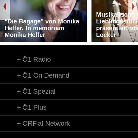
Musikalische
"Die Bagage" von Monika
Lieblingsstüc
Helfer. In memoriam
präsentiert v
Monika Helfer
Löcker
Ö1 Radio
Ö1 On Demand
Ö1 Spezial
Ö1 Plus
ORF.at Network