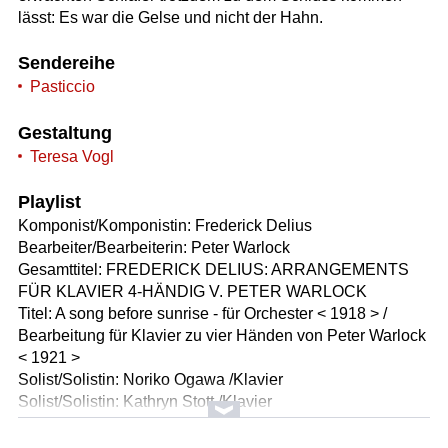
lässt: Es war die Gelse und nicht der Hahn.
Sendereihe
Pasticcio
Gestaltung
Teresa Vogl
Playlist
Komponist/Komponistin: Frederick Delius
Bearbeiter/Bearbeiterin: Peter Warlock
Gesamttitel: FREDERICK DELIUS: ARRANGEMENTS
FÜR KLAVIER 4-HÄNDIG V. PETER WARLOCK
Titel: A song before sunrise - für Orchester < 1918 > /
Bearbeitung für Klavier zu vier Händen von Peter Warlock
< 1921 >
Solist/Solistin: Noriko Ogawa /Klavier
Solist/Solistin: Kathryn Stott /Klavier
Länge: 04:30 min
Label: BIS CD 1347