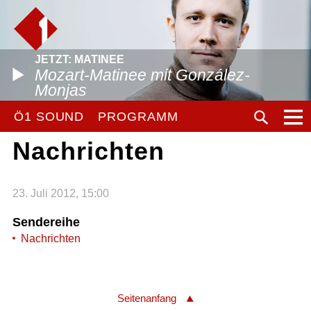
JETZT: MATINEE
Mozart-Matinee mit González-
Monjas
Ö1 SOUND
PROGRAMM
Nachrichten
23. Juli 2012, 15:00
Sendereihe
Nachrichten
Seitenanfang