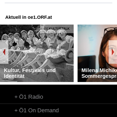
Aktuell in oe1.ORF.at
Ö1 KULTURTALK
Kultur, Festivals und
Milena Michik
Identität
Sommergespr
Ö1 Radio
Ö1 On Demand