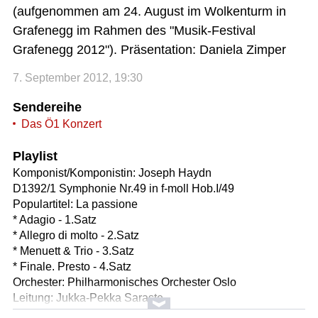
(aufgenommen am 24. August im Wolkenturm in
Grafenegg im Rahmen des "Musik-Festival
Grafenegg 2012"). Präsentation: Daniela Zimper
7. September 2012, 19:30
Sendereihe
Das Ö1 Konzert
Playlist
Komponist/Komponistin: Joseph Haydn
D1392/1 Symphonie Nr.49 in f-moll Hob.I/49
Populartitel: La passione
* Adagio - 1.Satz
* Allegro di molto - 2.Satz
* Menuett & Trio - 3.Satz
* Finale. Presto - 4.Satz
Orchester: Philharmonisches Orchester Oslo
Leitung: Jukka-Pekka Saraste
Länge: 20:45 min