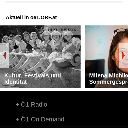
Aktuell in oe1.ORF.at
Ö1 KULTURTALK
Kultur, Festivals und
Milena Michik
Identität
Sommergespr
Ö1 Radio
Ö1 On Demand