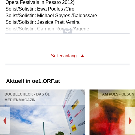
Opera Festivals in Pesaro 2012)
Solist/Solistin: Ewa Podles /Ciro
Solist/Solistin: Michael Spyres /Baldassare
Solist/Solistin: Jessica Pratt /Amira
Solist/Solistin: Carmen Romeu /Argene
Solist/Solistin: Mirco /Palazzi
Solist/Solistin: Robert McPherson /Arbace
Solist/Solistin: Raffaele Costantini /Daniello
Chor: Chor des Teatro Comunale di Bologna
Seitenanfang
Orchester: Orchester des Teatro Comunale di Bologna
Leitung: Will Crutchfield
Länge: 166:35 min
Aktuell in oe1.ORF.at
Label: ER/12/04/08/22
DOUBLECHECK - DAS Ö1
AM PULS - GESUN
MEDIENMAGAZIN