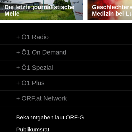
Die letzte journalistische
Geschlechters
Meile
Medizin bei L
Ö1 Radio
Ö1 On Demand
Ö1 Spezial
Ö1 Plus
ORF.at Network
Bekanntgaben laut ORF-G
Publikumsrat