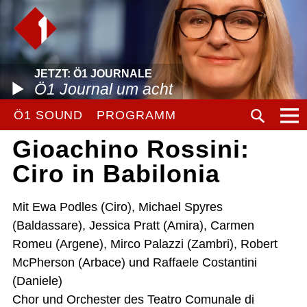
JETZT: Ö1 JOURNALE
Ö1 Journal um acht
Ö1 SOUND
PROGRAMM
Gioachino Rossini:
Ciro in Babilonia
Mit Ewa Podles (Ciro), Michael Spyres
(Baldassare), Jessica Pratt (Amira), Carmen
Romeu (Argene), Mirco Palazzi (Zambri), Robert
McPherson (Arbace) und Raffaele Costantini
(Daniele)
Chor und Orchester des Teatro Comunale di