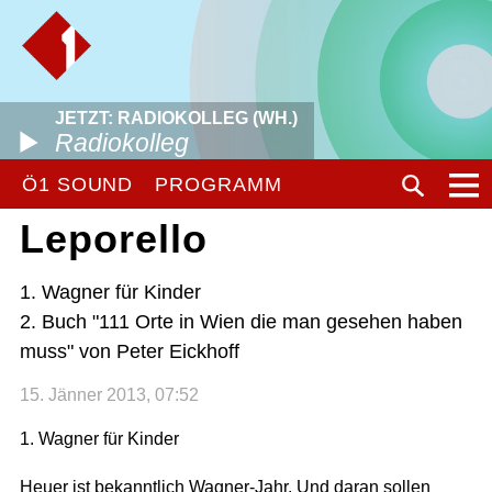
JETZT: RADIOKOLLEG (WH.)
Radiokolleg
Ö1 SOUND
PROGRAMM
Leporello
1. Wagner für Kinder
2. Buch "111 Orte in Wien die man gesehen haben
muss" von Peter Eickhoff
15. Jänner 2013, 07:52
1. Wagner für Kinder
Heuer ist bekanntlich Wagner-Jahr. Und daran sollen