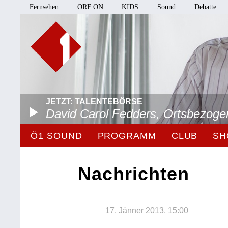
Fernsehen
ORF ON
KIDS
Sound
Debatte
JETZT: TALENTEBÖRSE
David Carol Fedders, Ortsbezoge
Ö1 SOUND
PROGRAMM
CLUB
SH
Nachrichten
17. Jänner 2013, 15:00