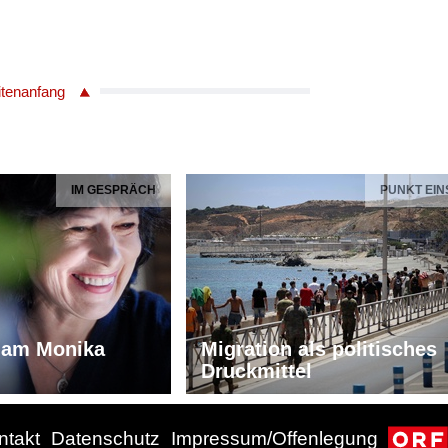
itenanfang
IM GESPRÄCH
PUNKT EIN
iam Monika
Migration als politisches
Druckmittel
ntakt
Datenschutz
Impressum/Offenlegung