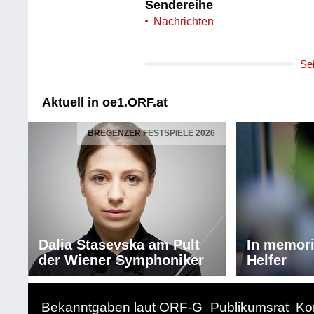
Sendereihe
Nachrichten
Se
Aktuell in oe1.ORF.at
BREGENZER FESTSPIELE 2026
Dalia Stasevska am Pult
In memor
der Wiener Symphoniker
Helfer
Bekanntgaben laut ORF-G
Publikumsrat
Ko