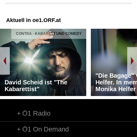
Aktuell in oe1.ORF.at
CONTRA - KABARETT UND COMEDY
"Die Bagage"
David Scheid ist "The
Helfer. In me
Kabarettist"
Monika Helfer
Ö1 Radio
Ö1 On Demand