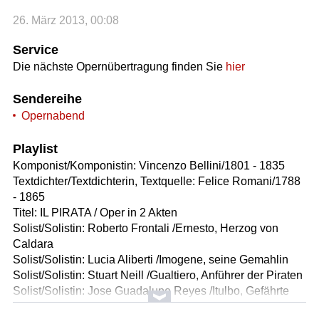
26. März 2013, 00:08
Service
Die nächste Opernübertragung finden Sie
hier
Sendereihe
Opernabend
Playlist
Komponist/Komponistin: Vincenzo Bellini/1801 - 1835
Textdichter/Textdichterin, Textquelle: Felice Romani/1788
- 1865
Titel: IL PIRATA / Oper in 2 Akten
Solist/Solistin: Roberto Frontali /Ernesto, Herzog von
Caldara
Solist/Solistin: Lucia Aliberti /Imogene, seine Gemahlin
Solist/Solistin: Stuart Neill /Gualtiero, Anführer der Piraten
Solist/Solistin: Jose Guadalupe Reyes /Itulbo, Gefährte
d.Gualtiero