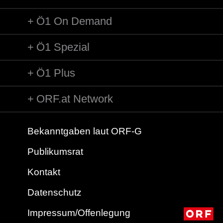
Komponist/Komponistin: Vincenzo Bellini
Ö1 On Demand
Textdichter/Textdichterin, Textquelle: Carlo Pepoli
Titel: La ricordanza < Erinnerung > - aus "Quattro sonetti"
Solist/Solistin: Dennis O'Neill /Tenor
Ö1 Spezial
Solist/Solistin: Ingrid Surgenor /Klavier
Länge: 05:22 min
Ö1 Plus
Label: Naxos 8557779
ORF.at Network
Bekanntgaben laut ORF-G
Publikumsrat
Kontakt
Datenschutz
Impressum/Offenlegung