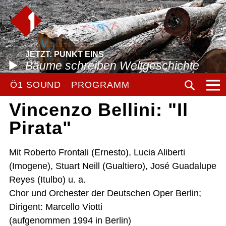
JETZT: PUNKT EINS
Bäume schreiben Weltgeschichte
Ö1 SOUND
PROGRAMM
Vincenzo Bellini: "Il
Pirata"
Mit Roberto Frontali (Ernesto), Lucia Aliberti
(Imogene), Stuart Neill (Gualtiero), José Guadalupe
Reyes (Itulbo) u. a.
Chor und Orchester der Deutschen Oper Berlin;
Dirigent: Marcello Viotti
(aufgenommen 1994 in Berlin)